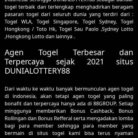
togel terbaik dan terlengkap menghadirkan beragam
pasaran togel dari seluruh dunia yang terdiri dari :
Togel WLA, Togel Singapore, Togel Sydney, Togel
Hongkong / Toto Hk, Togel Sau Paolo ,Sydney Lotto
,Hongkong Lotto dan lainnya .
Agen Togel Terbesar dan
Terpercaya sejak 2021 situs
DUNIALOTTERY88
Dari waktu ke waktu banyak bermunculan agen togel
di indonesia, akan tetapi agen togel yang paling
bonafit dan terpercaya hanya ada di 88GROUP. Setiap
minggunya memberikan Bonus Cashback, Bonus
Rollingan dan Bonus Refferal serta mengadakan lomba
bagi para member sehingga para member yang
bermain di situs togel kami bisa terus nyaman