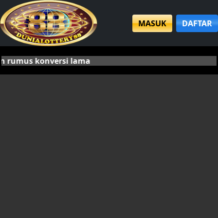
MASUK
DAFTAR
 rumus konversi lama